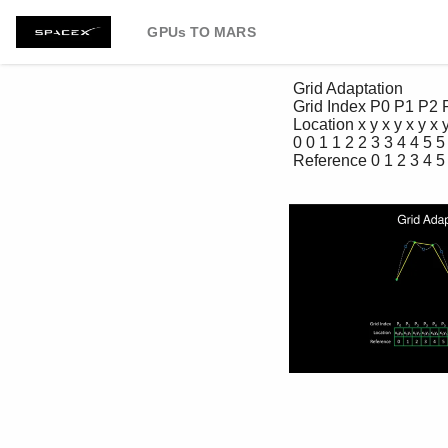
GPUs TO MARS
 Grid Adaptation 

 Grid Index P0 P1 P2 P3 P4 P5 P6 P7 P8 P9 

 Location x y x y x y x y x y x y x y x y x y x y

 0 0 1 1 2 2 3 3 4 4 5 5 6 6 7 7 8 8 9 9 

 Reference 0 1 2 3 4 5 6 7 8 9 
